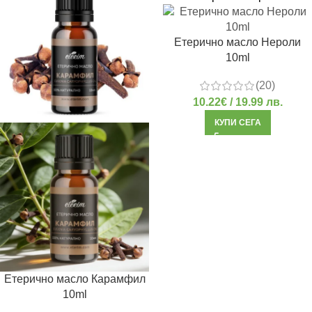
Етерично масло Нероли
10ml
(20)
10.22
€
/ 19.99 лв.
КУПИ СЕГА
Етерично масло Карамфил
10ml