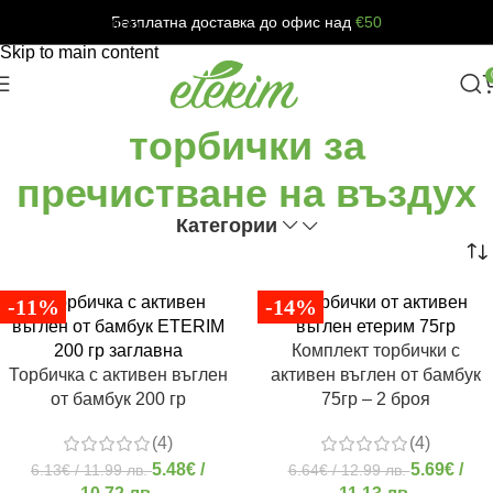
Безплатна доставка до офис над
€50
Skip to navigation
Skip to main content
торбички за
пречистване на въздух
Категории
-11%
-14%
Комплект торбички с
Торбичка с активен въглен
активен въглен от бамбук
от бамбук 200 гр
75гр – 2 броя
(4)
(4)
5.48
€
/
5.69
€
/
6.13
€
/ 11.99 лв.
6.64
€
/ 12.99 лв.