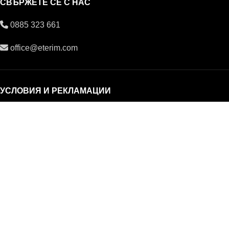
СВЪРЖЕТЕ СЕ С НАС
0885 323 661
office@eterim.com
УСЛОВИЯ И РЕКЛАМАЦИИ
ОБЩИ УСЛОВИЯ
РЕКЛАМАЦИИ
ПОВЕРИТЕЛНОСТ И ЛИЧНИ ДАННИ
© ETERIM.COM ♥ Дифузери и етерични масла за
ароматерапия
Начало
Магазин
0
Количка