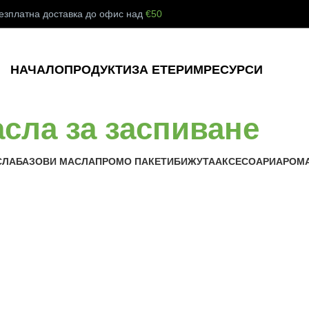
езплатна доставка до офис над
€50
НАЧАЛО
ПРОДУКТИ
ЗА ЕТЕРИМ
РЕСУРСИ
сла за заспиване
СЛА
БАЗОВИ МАСЛА
ПРОМО ПАКЕТИ
БИЖУТА
АКСЕСОАРИ
АРОМА