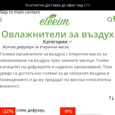
Безплатна доставка до офис над
€50
Skip to navigation
Skip to main content
Овлажнители за въздух
Категории
Всички дифузери за етерични масла
Големи овлажнители за въздуха с етерични масла за
овлажняване на въздуха през зимните месеци. Голям
капацитет на дифузерите и надежно овлажняване. Тези
уреди са достатъчно големи за да овлажнят въздиха в
помещението и да му предадат по-висока относителна
влажност.
-22%
-9%