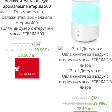
Голям дифузер с етерични
масла ETERIM 500
(104)
29.99
€
/
38.34
€
/ 74.99 лв.
58.66 лв.
2-в-1 Дифузер и
КУПИ СЕГА
Овлажнител за въздух с
етерични масла ETERIM 2.5
литра
(38)
39.98
€
/
43.99
€
/ 86.04 лв.
78.19 лв.