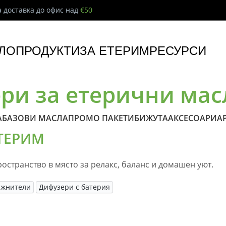
 доставка до офис над
€50
ЛО
ПРОДУКТИ
ЗА ЕТЕРИМ
РЕСУРСИ
ри за етерични мас
А
БАЗОВИ МАСЛА
ПРОМО ПАКЕТИ
БИЖУТА
АКСЕСОАРИ
А
ЕТЕРИМ
остранство в място за релакс, баланс и домашен уют.
ажнители
Дифузери с батерия