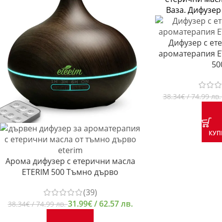
Дифузер с ет
ароматерапия E
50
38.34
€
/ 74.99 лв
КУП
Арома дифузер с етерични масла
ETERIM 500 Тъмно дърво
(39)
31.99
€
/ 62.57 лв.
38.34
€
/ 74.99 лв.