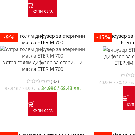
КУПИ СЕГА
-9%
-15%
Дифузер за 
Ултра голям дифузер за етерични
ЕТЕРИМ 
масла ETERIM 700
(32)
40.99
€
/ 80.17 лв
34.99
€
/ 68.43 лв.
38.34
€
/ 74.99 лв.
КУП
КУПИ СЕГА