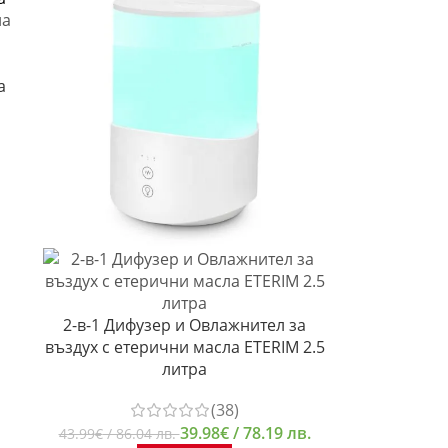
а
2-в-1 Дифузер и Овлажнител за
въздух с етерични масла ETERIM 2.5
литра
(38)
39.98
€
/ 78.19 лв.
43.99
€
/ 86.04 лв.