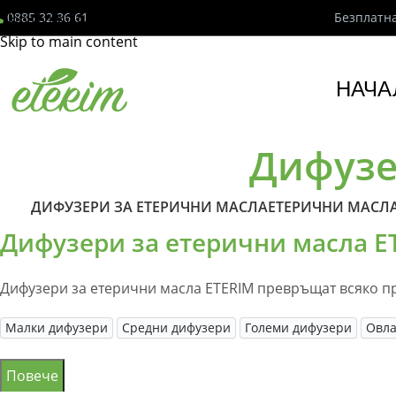
Виж Сега!
0885 32 36 61
Безплатна
Skip to navigation
Skip to main content
НАЧА
Дифузе
ДИФУЗЕРИ ЗА ЕТЕРИЧНИ МАСЛА
ЕТЕРИЧНИ МАСЛ
Дифузери за етерични масла 
Дифузери за етерични масла ETERIM превръщат всяко пр
Малки дифузери
Средни дифузери
Големи дифузери
Овл
Повече