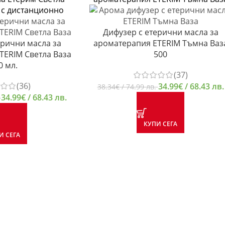
Дифузер с етерични масла за
ерични масла за
ароматерапия ETERIM Тъмна Ваз
TERIM Светла Ваза
500
0 мл.
(37)
(36)
34.99
€
/ 68.43 лв.
38.34
€
/ 74.99 лв.
34.99
€
/ 68.43 лв.
.
КУПИ СЕГА
И СЕГА