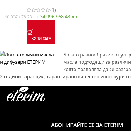
(1)
34.99
€
/ 68.43 лв.
40.00
€
/ 78.23 лв.
КУПИ СЕГА
Богато разнообразие от
улт
масла подходящи за различн
която позволява да се разгр
2 години гаранция, гарантирано качество и конкурент
АБОНИРАЙТЕ СЕ ЗА ETERIM