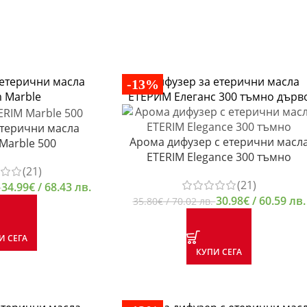
-13%
етерични масла
Арома дифузер с етерични масл
Marble 500
ETERIM Elegance 300 тъмно
(21)
(21)
34.99
€
/ 68.43 лв.
.
30.98
€
/ 60.59 лв.
35.80
€
/ 70.02 лв.
И СЕГА
КУПИ СЕГА