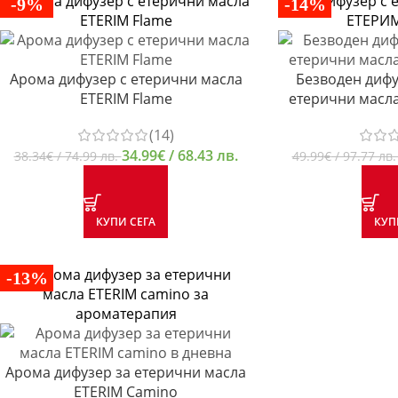
-9%
-14%
Арома дифузер с етерични масла
Безводен дифу
ETERIM Flame
етерични масл
(14)
34.99
€
/ 68.43 лв.
38.34
€
/ 74.99 лв.
49.99
€
/ 97.77 лв
КУПИ СЕГА
КУП
-13%
Арома дифузер за етерични масла
ETERIM Camino