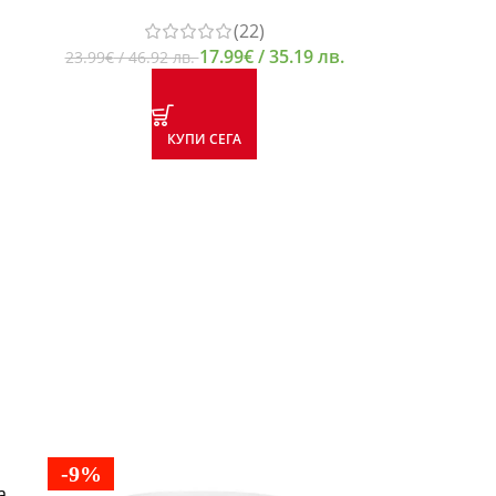
(22)
17.99
€
/ 35.19 лв.
23.99
€
/ 46.92 лв.
КУПИ СЕГА
-9%