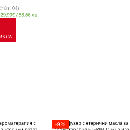
(104)
29.99
€
/ 58.66 лв.
.
И СЕГА
-9%