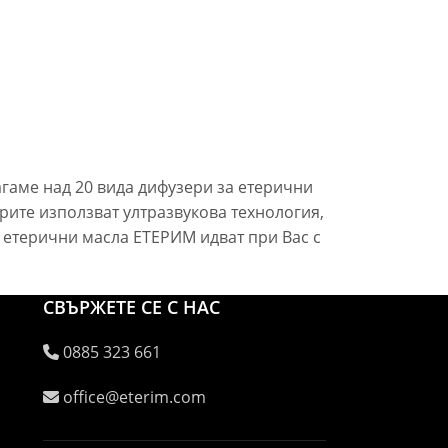
аме над 20 вида дифузери за етерични
ите използват ултразвукова технология,
а етерични масла ЕТЕРИМ идват при Вас с
СВЪРЖЕТЕ СЕ С НАС
0885 323 661
office@eterim.com