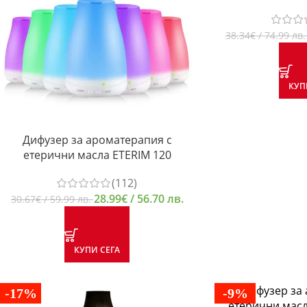
38.34
€
/ 74.99 лв
КУП
Дифузер за ароматерапия с
етерични масла ETERIM 120
(112)
28.99
€
/ 56.70 лв.
30.67
€
/ 59.99 лв.
КУПИ СЕГА
-17%
-9%