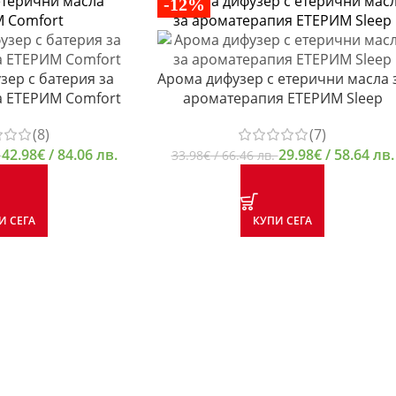
-12%
зер с батерия за
Арома дифузер с етерични масла 
а ЕТЕРИМ Comfort
ароматерапия ЕТЕРИМ Sleep
(8)
(7)
42.98
€
/ 84.06 лв.
29.98
€
/ 58.64 лв.
.
33.98
€
/ 66.46 лв.
И СЕГА
КУПИ СЕГА