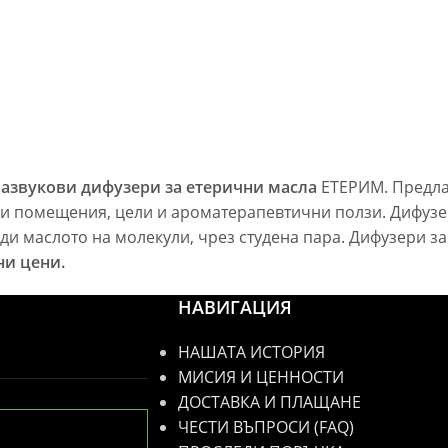
развукови дифузери за етерични масла
ЕТЕРИМ. Предлаг
и помещения, цели и ароматерапевтични ползи. Дифузер
ади маслото на молекули, чрез студена пара. Дифузери з
ни цени.
НАВИГАЦИЯ
НАШАТА ИСТОРИЯ
МИСИЯ И ЦЕННОСТИ
ДОСТАВКА И ПЛАЩАНЕ
ЧЕСТИ ВЪПРОСИ (FAQ)