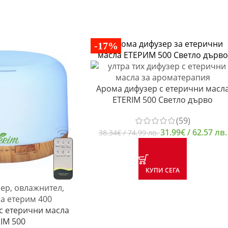
-17%
Арома дифузер с етерични масл
ETERIM 500 Светло дърво
(59)
31.99
€
/ 62.57 лв.
38.34
€
/ 74.99 лв.
КУПИ СЕГА
с етерични масла
IM 500