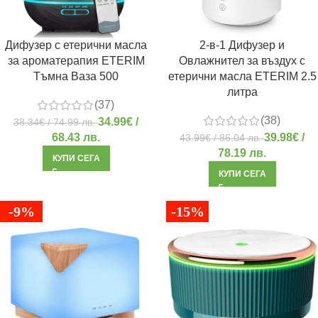
Дифузер с етерични масла
2-в-1 Дифузер и
за ароматерапия ETERIM
Овлажнител за въздух с
Тъмна Ваза 500
етерични масла ETERIM 2.5
литра
(37)
(38)
34.99
€
/
38.34
€
/ 74.99 лв.
68.43 лв.
39.98
€
/
43.99
€
/ 86.04 лв.
78.19 лв.
КУПИ СЕГА
КУПИ СЕГА
-9%
-15%