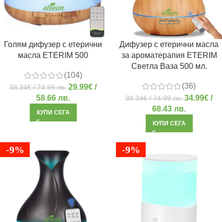
Голям дифузер с етерични
Дифузер с етерични масла
масла ETERIM 500
за ароматерапия ETERIM
Светла Ваза 500 мл.
(104)
(36)
29.99
€
/
38.34
€
/ 74.99 лв.
58.66 лв.
34.99
€
/
38.34
€
/ 74.99 лв.
68.43 лв.
КУПИ СЕГА
КУПИ СЕГА
-9%
-9%