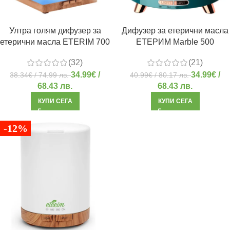
Ултра голям дифузер за
Дифузер за етерични масла
етерични масла ETERIM 700
ЕТЕРИМ Marble 500
(32)
(21)
34.99
€
/
34.99
€
/
38.34
€
/ 74.99 лв.
40.99
€
/ 80.17 лв.
68.43 лв.
68.43 лв.
КУПИ СЕГА
КУПИ СЕГА
-12%