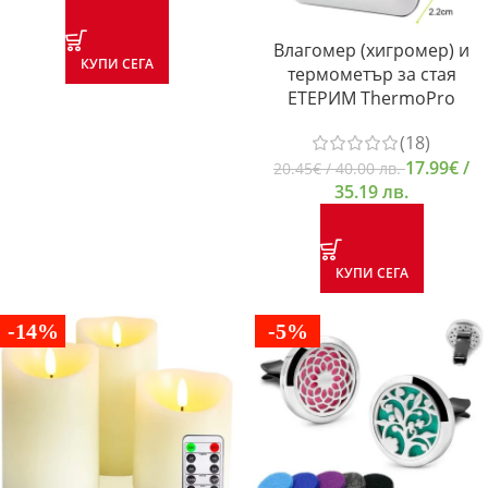
Влагомер (хигромер) и
КУПИ СЕГА
термометър за стая
ЕТЕРИМ ThermoPro
(18)
17.99
€
/
20.45
€
/ 40.00 лв.
35.19 лв.
КУПИ СЕГА
-14%
-5%