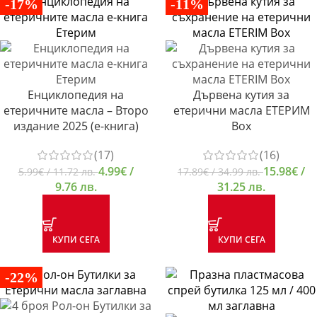
-17%
-11%
Енциклопедия на
Дървена кутия за
етеричните масла – Второ
етерични масла ЕТЕРИМ
издание 2025 (е-книга)
Box
(17)
(16)
4.99
€
/
15.98
€
/
5.99
€
/ 11.72 лв.
17.89
€
/ 34.99 лв.
9.76 лв.
31.25 лв.
КУПИ СЕГА
КУПИ СЕГА
-22%