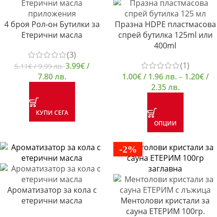
4 броя Рол-он Бутилки за
Празна HDPE пластмасова
Етерични масла
спрей бутилка 125ml или
400ml
(3)
(1)
3.99
€
/
5.11
€
/ 9.99 лв.
7.80 лв.
1.00
€
/ 1.96 лв.
–
1.20
€
/
2.35 лв.
КУПИ СЕГА
ОПЦИИ
-2%
Ароматизатор за кола с
етерични масла
Ментолови кристали за
сауна ЕТЕРИМ 100гр.