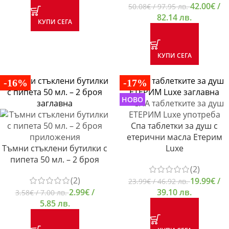
42.00
€
/
50.08
€
/ 97.95 лв.
82.14 лв.
КУПИ СЕГА
КУПИ СЕГА
-16%
-17%
НОВО
Спа таблетки за душ с
етерични масла Етерим
Тъмни стъклени бутилки с
Luxe
пипета 50 мл. – 2 броя
(2)
(2)
19.99
€
/
23.99
€
/ 46.92 лв.
2.99
€
/
39.10 лв.
3.58
€
/ 7.00 лв.
5.85 лв.