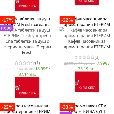
КУПИ СЕГА
КУПИ СЕГА
-17%
-22%
НОВО
Спа таблетки за душ с
Кафяв часовник за
етерични масла Етерим
ароматерапия ЕТЕРИМ
Fresh
(3)
(1)
17.99
€
/
23.00
€
/ 44.98 лв.
18.99
€
/
35.19 лв.
22.99
€
/ 44.96 лв.
37.14 лв.
КУПИ СЕГА
КУПИ СЕГА
-22%
-33%