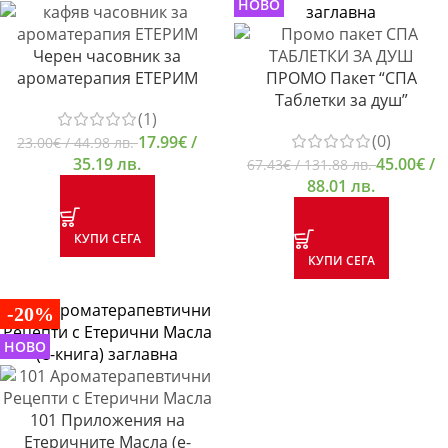
НОВО
Черен часовник за
ароматерапия ЕТЕРИМ
ПРОМО Пакет “СПА
Таблетки за душ”
(1)
(0)
17.99
€
/
23.00
€
/ 44.98 лв.
35.19 лв.
45.00
€
/
67.43
€
/ 131.88 лв.
88.01 лв.
КУПИ СЕГА
КУПИ СЕГА
-20%
НОВО
101 Приложения на
Етеричните Масла (е-