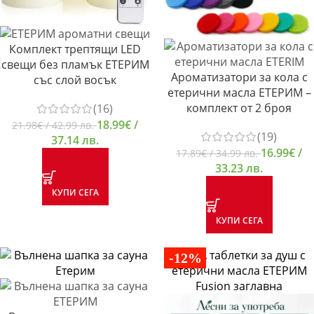
Комплект трептящи LED
свещи без пламък ЕТЕРИМ
Ароматизатори за кола с
със слой восък
етерични масла ЕТЕРИМ –
комплект от 2 броя
(16)
18.99
€
/
21.98
€
/ 42.99 лв.
(19)
37.14 лв.
16.99
€
/
17.89
€
/ 34.99 лв.
33.23 лв.
КУПИ СЕГА
КУПИ СЕГА
-12%