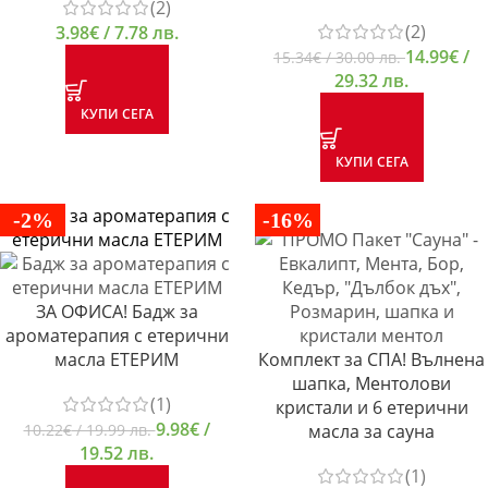
(2)
(2)
3.98
€
/ 7.78 лв.
14.99
€
/
15.34
€
/ 30.00 лв.
29.32 лв.
КУПИ СЕГА
КУПИ СЕГА
-2%
-16%
ЗА ОФИСА! Бадж за
ароматерапия с етерични
масла ЕТЕРИМ
Комплект за СПА! Вълнена
шапка, Ментолови
(1)
кристали и 6 етерични
9.98
€
/
10.22
€
/ 19.99 лв.
масла за сауна
19.52 лв.
(1)