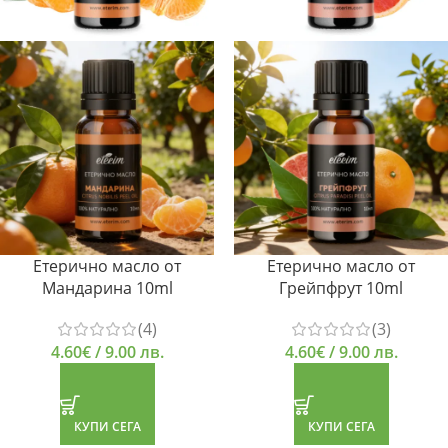
Етерично масло от
Етерично масло от
Мандарина 10ml
Грейпфрут 10ml
(4)
(3)
4.60
€
/ 9.00 лв.
4.60
€
/ 9.00 лв.
КУПИ СЕГА
КУПИ СЕГА