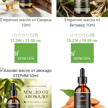
Етерично масло от Смирна
Етерично масло от
10ml
Ветивер 10ml
(3)
(0)
11.24
€
/ 21.98 лв.
10.22
€
/ 19.99 лв.
КУПИ СЕГА
КУПИ СЕГА