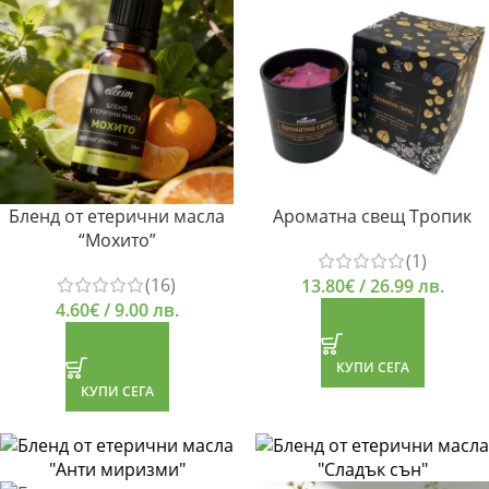
Бленд от етерични масла
Ароматна свещ Тропик
“Мохито”
(1)
(16)
13.80
€
/ 26.99 лв.
4.60
€
/ 9.00 лв.
КУПИ СЕГА
КУПИ СЕГА