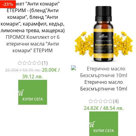
-23%
ПРОМО! Комплект от 6
етерични масла “Анти
комари” ЕТЕРИМ
(1)
20.00
€
/
26.05
€
/ 50.95 лв.
39.12 лв.
Етерично масло
Безсмъртниче 10ml
КУПИ СЕГА
(4)
24.82
€
/ 48.54 лв.
КУПИ СЕГА