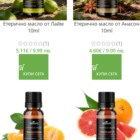
Етерично масло от Лайм
Етерично масло от Анасон
10ml
10ml
(1)
(1)
5.11
€
/ 9.99 лв.
4.60
€
/ 9.00 лв.
КУПИ СЕГА
КУПИ СЕГА