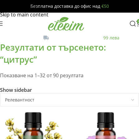
Безплатна доставка до офис над
€50
Skip to navigation
Skip to main content
Безплатна
до офис за поръчки над
99 лева
Резултати от търсенето:
“цитрус”
Показване на 1–32 от 90 резултата
Show sidebar