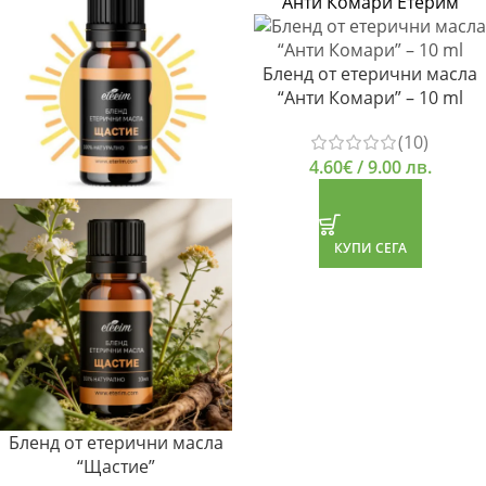
Бленд от етерични масла
“Анти Комари” – 10 ml
(10)
4.60
€
/ 9.00 лв.
КУПИ СЕГА
Бленд от етерични масла
“Щастие”